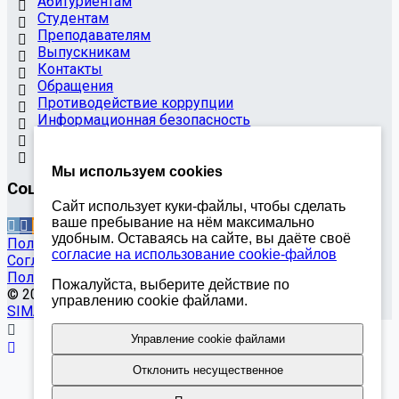
Абитуриентам
Студентам
Преподавателям
Выпускникам
Контакты
Обращения
Противодействие коррупции
Информационная безопасность
Антитеррористическая защищенность
Карта сайта
Мы используем cookies
Социальные сети
Сайт использует куки-файлы, чтобы сделать
ваше пребывание на нём максимально
удобным. Оставаясь на сайте, вы даёте своё
Политика обработки персональных данных
согласие на использование cookie-файлов
Согласие на обработку персональных данных
Политика использования cookie-файлов
Пожалуйста, выберите действие по
© 2026 Ингушский индустриальный колледж
управлению cookie файлами.
SIMAI-SF4: Сайт колледжа
Управление cookie файлами
Отклонить несущественное