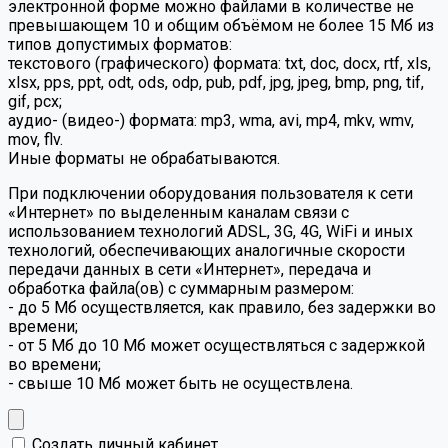
электронной форме можно файлами в количестве не
превышающем 10 и общим объёмом не более 15 Мб из
типов допустимых форматов:
текстового (графического) формата: txt, doc, docx, rtf, xls,
xlsx, pps, ppt, odt, ods, odp, pub, pdf, jpg, jpeg, bmp, png, tif,
gif, pcx;
аудио- (видео-) формата: mp3, wma, avi, mp4, mkv, wmv,
mov, flv.
Иные форматы не обрабатываются.
При подключении оборудования пользователя к сети
«Интернет» по выделенным каналам связи с
использованием технологий ADSL, 3G, 4G, WiFi и иных
технологий, обеспечивающих аналогичные скорости
передачи данных в сети «Интернет», передача и
обработка файла(ов) с суммарным размером:
- до 5 Мб осуществляется, как правило, без задержки во
времени;
- от 5 Мб до 10 Мб может осуществляться с задержкой
во времени;
- свыше 10 Мб может быть не осуществлена.
Создать личный кабинет