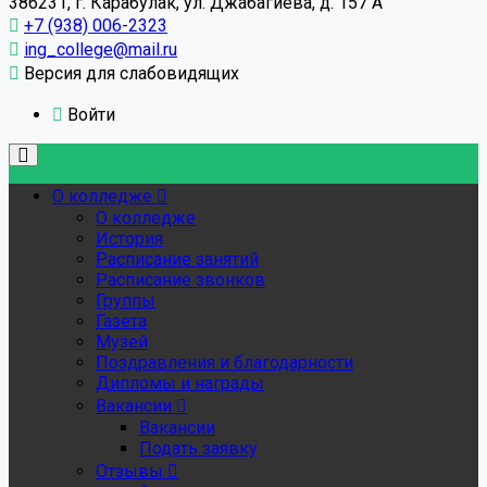
386231, г. Карабулак, ул. Джабагиева, д. 157 А
+7 (938) 006-2323
ing_college@mail.ru
Версия для слабовидящих
Войти
О колледже
О колледже
История
Расписание занятий
Расписание звонков
Группы
Газета
Музей
Поздравления и благодарности
Дипломы и награды
Вакансии
Вакансии
Подать заявку
Отзывы