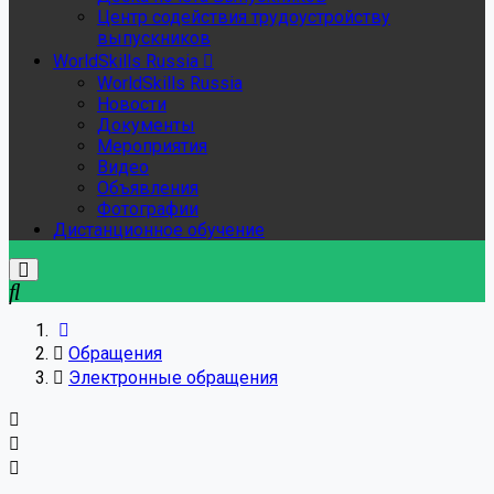
Центр содействия трудоустройству
выпускников
WorldSkills Russia
WorldSkills Russia
Новости
Документы
Мероприятия
Видео
Объявления
Фотографии
Дистанционное обучение
Обращения
Электронные обращения