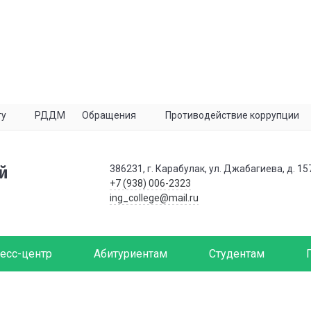
ту
РДДМ
Обращения
Противодействие коррупции
386231, г. Карабулак, ул. Джабагиева, д. 15
й
+7 (938) 006-2323
ing_college@mail.ru
есс-центр
Абитуриентам
Студентам