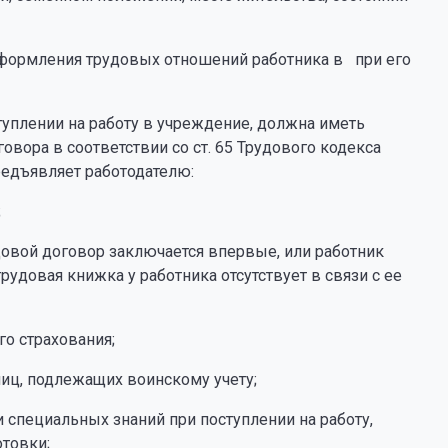
формления трудовых отношений работника в при его
туплении на работу в учреждение, должна иметь
вора в соответствии со ст. 65 Трудового кодекса
редъявляет работодателю:
;
довой договор заключается впервые, или работник
трудовая книжка у работника отсутствует в связи с ее
го страхования;
лиц, подлежащих воинскому учету;
и специальных знаний при поступлении на работу,
товки;