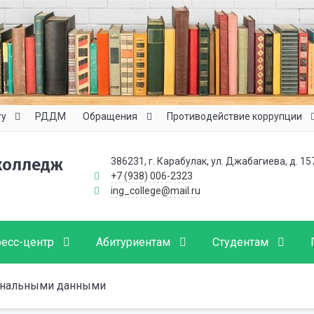
ту
РДДМ
Обращения
Противодействие коррупции
колледж
386231, г. Карабулак, ул. Джабагиева, д. 15
+7 (938) 006-2323
ing_college@mail.ru
есс-центр
Абитуриентам
Студентам
сональными данными