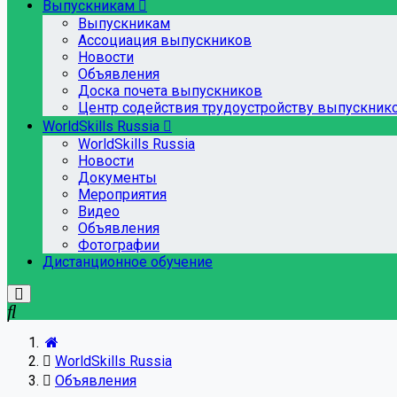
Выпускникам
Выпускникам
Ассоциация выпускников
Новости
Объявления
Доска почета выпускников
Центр содействия трудоустройству выпускник
WorldSkills Russia
WorldSkills Russia
Новости
Документы
Мероприятия
Видео
Объявления
Фотографии
Дистанционное обучение
WorldSkills Russia
Объявления