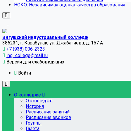
НОКО. Независимая оценка качества образования
.
.
.
Ингушский индустриальный колледж
386231, г. Карабулак, ул. Джабагиева, д. 157 А
+7 (938) 006-2323
ing_college@mail.ru
Версия для слабовидящих
Войти
О колледже
О колледже
История
Расписание занятий
Расписание звонков
Группы
Газета