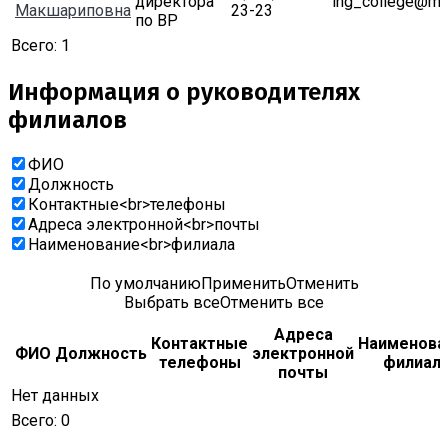
директора
ing_college@mai
Макшариповна
23-23
по ВР
Всего:
1
Информация о руководителях
филиалов
ФИО
Должность
Контактные<br>телефоны
Адреса электронной<br>почты
Наименование<br>филиала
По умолчанию
Применить
Отменить
Выбрать все
Отменить все
Адреса
Контактные
Наименова
ФИО
Должность
электронной
телефоны
филиал
почты
Нет данных
Всего:
0