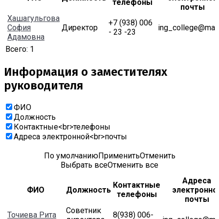
телефоны
почты
Хашагульгова
+7 (938) 006
София
Директор
ing_college@mail
- 23 -23
Адамовна
Всего:
1
Информация о заместителях
руководителя
ФИО
Должность
Контактные<br>телефоны
Адреса электронной<br>почты
По умолчанию
Применить
Отменить
Выбрать все
Отменить все
Адреса
Контактные
ФИО
Должность
электронно
телефоны
почты
Советник
Точиева Рита
8(938) 006-