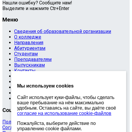
Нашли ошибку? Сообщите нам!
Выделите и нажмите Ctr+Enter
Меню
Сведения об образовательной организации
О колледже
Направления
Абитуриентам
Студентам
Преподавателям
Выпускникам
Контакты
Обращения
Противодействие коррупции
Мы используем cookies
Информационная безопасность
Антитеррористическая защищенность
Сайт использует куки-файлы, чтобы сделать
Карта сайта
ваше пребывание на нём максимально
удобным. Оставаясь на сайте, вы даёте своё
Социальные сети
согласие на использование cookie-файлов
Политика обработки персональных данных
Пожалуйста, выберите действие по
Согласие на обработку персональных данных
управлению cookie файлами.