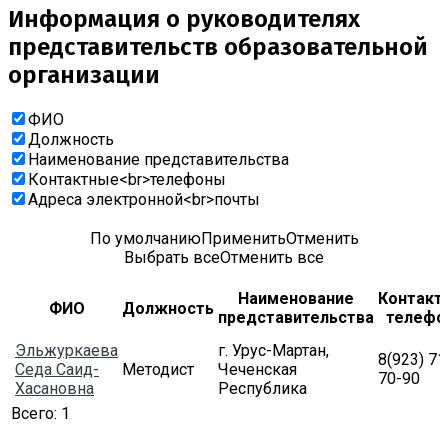
Информация о руководителях
представительств образовательной
организации
ФИО
Должность
Наименование представительства
Контактные<br>телефоны
Адреса электронной<br>почты
По умолчанию
Применить
Отменить
Выбрать все
Отменить все
Наименование
Контакт
ФИО
Должность
представительства
телефо
Эльжуркаева
г. Урус-Мартан,
8(923) 71
Седа Саид-
Методист
Чеченская
70-90
Хасановна
Республика
Всего:
1