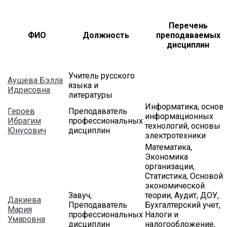
Перечень
ФИО
Должность
преподаваемых
дисциплин
Учитель русского
Аушева Бэлла
языка и
Идрисовна
литературы
Информатика, основ
Героев
Преподаватель
информационных
Ибрагим
профессиональных
технологий, основы
Юнусович
дисциплин
электротехники
Математика,
Экономика
организации,
Статистика, Основой
экономической
Завуч,
теории, Аудит, ДОУ,
Дакиева
Преподаватель
Бухгалтерский учет,
Мария
профессиональных
Налоги и
Умаровна
дисциплин
налогообложение,