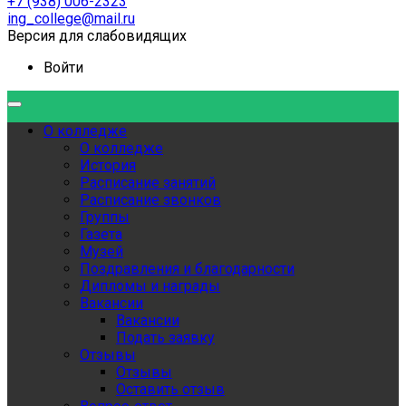
+7 (938) 006-2323
ing_college@mail.ru
Версия для слабовидящих
Войти
О колледже
О колледже
История
Расписание занятий
Расписание звонков
Группы
Газета
Музей
Поздравления и благодарности
Дипломы и награды
Вакансии
Вакансии
Подать заявку
Отзывы
Отзывы
Оставить отзыв