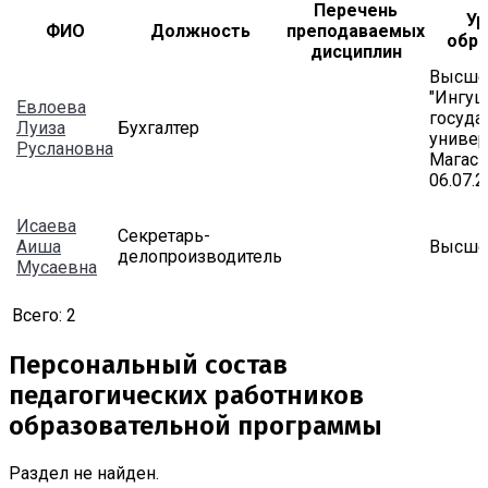
Перечень
Ур
ФИО
Должность
преподаваемых
обра
дисциплин
Высше
"Ингуш
Евлоева
госуда
Луиза
Бухгалтер
универс
Руслановна
Магас 
06.07.2
Исаева
Секретарь-
Аиша
Высше
делопроизводитель
Мусаевна
Всего:
2
Персональный состав
педагогических работников
образовательной программы
Раздел не найден.