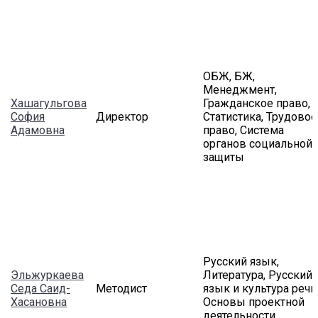
ОБЖ, БЖ,
Менеджмент,
Хашагульгова
Гражданское право,
София
Директор
Статистика, Трудовое
Адамовна
право, Система
органов социальной
защиты
Русский язык,
Эльжуркаева
Литература, Русский
Седа Саид-
Методист
язык и культура речи
Хасановна
Основы проектной
деятельности