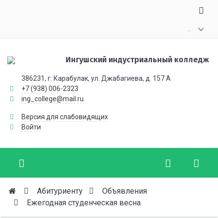
.
.
.
Ингушский индустриальный колледж
386231, г. Карабулак, ул. Джабагиева, д. 157 А
+7 (938) 006-2323
ing_college@mail.ru
Версия для слабовидящих
Войти
Абитуриенту
Объявления
Ежегодная студенческая весна