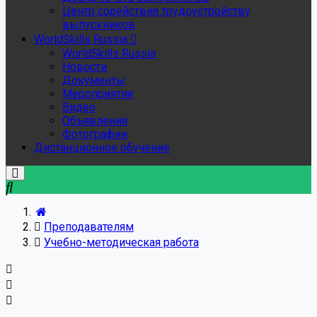
Центр содействия трудоустройству
выпускников
WorldSkills Russia
WorldSkills Russia
Новости
Документы
Мероприятия
Видео
Объявления
Фотографии
Дистанционное обучение
Преподавателям
Учебно-методическая работа