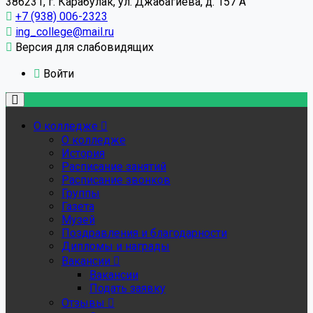
386231, г. Карабулак, ул. Джабагиева, д. 157 А
+7 (938) 006-2323
ing_college@mail.ru
Версия для слабовидящих
Войти
О колледже
О колледже
История
Расписание занятий
Расписание звонков
Группы
Газета
Музей
Поздравления и благодарности
Дипломы и награды
Вакансии
Вакансии
Подать заявку
Отзывы