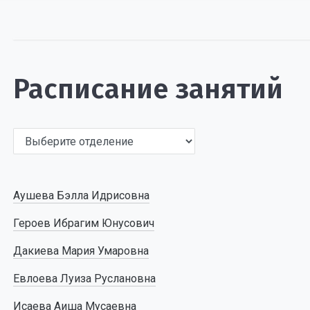
Расписание занятий
Аушева Бэлла Идрисовна
Героев Ибрагим Юнусович
Дакиева Мария Умаровна
Евлоева Луиза Руслановна
Исаева Аиша Мусаевна