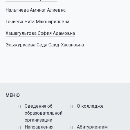
Нальгиева Аминат Алиевна
Точиева Рита Макшариповна
Хашагульгова София Адамовна
Эльжуркаева Седа Саид-Хасановна
МЕНЮ
Сведения об
О колледже
образовательной
организации
Направления
Абитуриентам