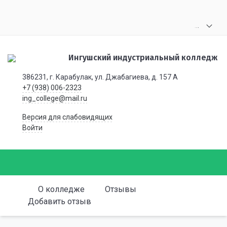
.
.
.
Ингушский индустриальный колледж
386231, г. Карабулак, ул. Джабагиева, д. 157 А
+7 (938) 006-2323
ing_college@mail.ru
Версия для слабовидящих
Войти
О колледже
Отзывы
Добавить отзыв