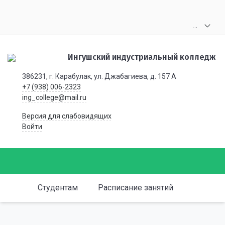
.
.
.
Ингушский индустриальный колледж
386231, г. Карабулак, ул. Джабагиева, д. 157 А
+7 (938) 006-2323
ing_college@mail.ru
Версия для слабовидящих
Войти
Студентам
Расписание занятий