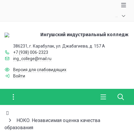
.
.
.
Ингушский индустриальный колледж
386231, г. Карабулак, ул. Джабагиева, д. 157 А
+7 (938) 006-2323
ing_college@mail.ru
Версия для слабовидящих
Войти
НОКО. Независимая оценка качества
образования