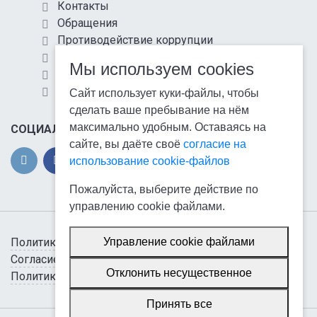
Контакты
Обращения
Противодействие коррупции
Информационная безопасность
Мы используем cookies
Антитеррористическая защищенность
Карта сайта
Сайт использует куки-файлы, чтобы
сделать ваше пребывание на нём
максимально удобным. Оставаясь на
СОЦИАЛЬНЫЕ СЕТИ
сайте, вы даёте своё
согласие на
использование cookie-файлов
Пожалуйста, выберите действие по
управлению cookie файлами.
Политика обработки персональных данных
Управление cookie файлами
Согласие на обработку персональных данных
Отклонить несущественное
Политика использования cookie-файлов
Принять все