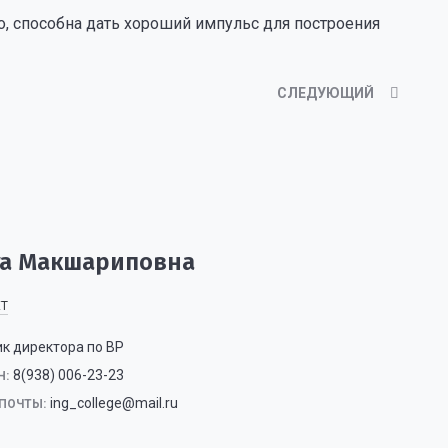
о, способна дать хороший импульс для построения
СЛЕДУЮЩИЙ
та Макшариповна
ЕТ
к директора по ВР
8(938) 006-23-23
Н:
ing_college@mail.ru
ПОЧТЫ: