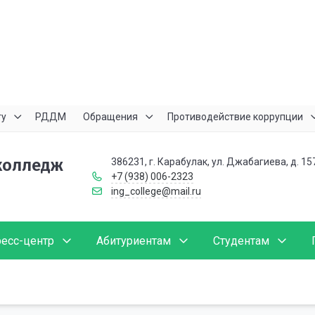
ту
РДДМ
Обращения
Противодействие коррупции
колледж
386231, г. Карабулак, ул. Джабагиева, д. 15
+7 (938) 006-2323
ing_college@mail.ru
есс-центр
Абитуриентам
Студентам