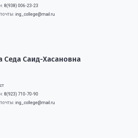
8(938) 006-23-23
Н:
ing_college@mail.ru
ПОЧТЫ:
а Седа Саид-Хасановна
ст
8(923) 710-70-90
Н:
ing_college@mail.ru
ПОЧТЫ: