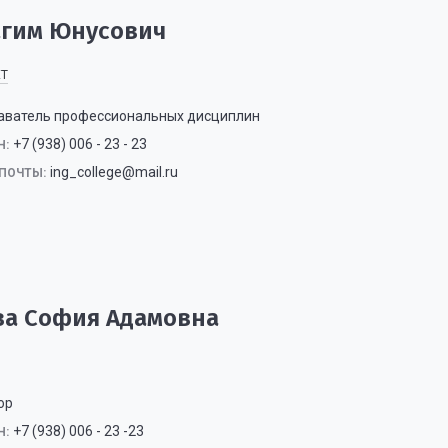
агим Юнусович
ЕТ
аватель профессиональных дисциплин
+7 (938) 006 - 23 - 23
Н:
ing_college@mail.ru
ПОЧТЫ:
ва София Адамовна
ор
+7 (938) 006 - 23 -23
Н: