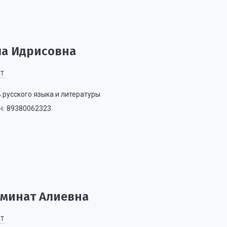
ла Идрисовна
ЕТ
 русского языка и литературы
89380062323
Н:
Аминат Алиевна
ЕТ