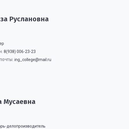
иза Руслановна
ер
8(938) 006-23-23
Н:
ing_college@mail.ru
ПОЧТЫ:
а Мусаевна
арь-делопроизводитель