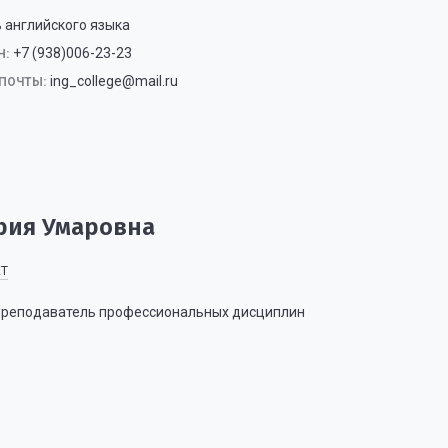
 английского языка
+7 (938)006-23-23
Н:
ing_college@mail.ru
ПОЧТЫ:
рия Умаровна
ЕТ
 Преподаватель профессиональных дисциплин