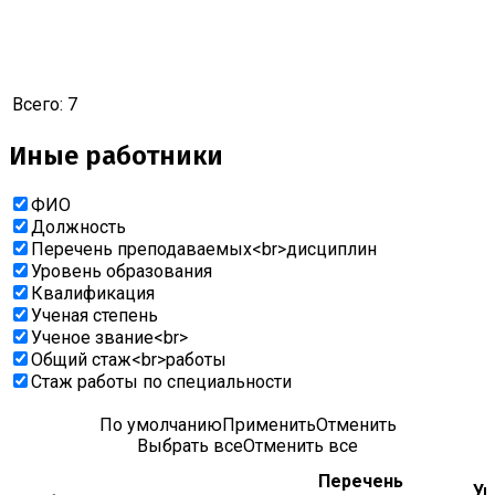
Всего:
7
Иные работники
ФИО
Должность
Перечень преподаваемых<br>дисциплин
Уровень образования
Квалификация
Ученая степень
Ученое звание<br>
Общий стаж<br>работы
Cтаж работы по специальности
По умолчанию
Применить
Отменить
Выбрать все
Отменить все
Перечень
Ур