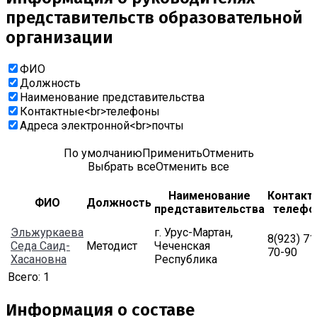
представительств образовательной
организации
ФИО
Должность
Наименование представительства
Контактные<br>телефоны
Адреса электронной<br>почты
По умолчанию
Применить
Отменить
Выбрать все
Отменить все
Наименование
Контакт
ФИО
Должность
представительства
телефо
Эльжуркаева
г. Урус-Мартан,
8(923) 71
Седа Саид-
Методист
Чеченская
70-90
Хасановна
Республика
Всего:
1
Информация о составе