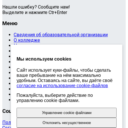
Нашли ошибку? Сообщите нам!
Выделите и нажмите Ctr+Enter
Меню
Сведения об образовательной организации
О колледже
Направления
Абитуриентам
Студентам
Мы используем cookies
Преподавателям
Выпускникам
Сайт использует куки-файлы, чтобы сделать
Контакты
ваше пребывание на нём максимально
Обращения
удобным. Оставаясь на сайте, вы даёте своё
Противодействие коррупции
согласие на использование cookie-файлов
Информационная безопасность
Антитеррористическая защищенность
Пожалуйста, выберите действие по
Карта сайта
управлению cookie файлами.
Социальные сети
Управление cookie файлами
Политика обработки персональных данных
Отклонить несущественное
Согласие на обработку персональных данных