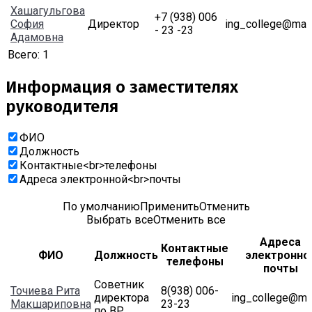
Хашагульгова
+7 (938) 006
София
Директор
ing_college@mail
- 23 -23
Адамовна
Всего:
1
Информация о заместителях
руководителя
ФИО
Должность
Контактные<br>телефоны
Адреса электронной<br>почты
По умолчанию
Применить
Отменить
Выбрать все
Отменить все
Адреса
Контактные
ФИО
Должность
электронно
телефоны
почты
Советник
Точиева Рита
8(938) 006-
директора
ing_college@mai
Макшариповна
23-23
по ВР