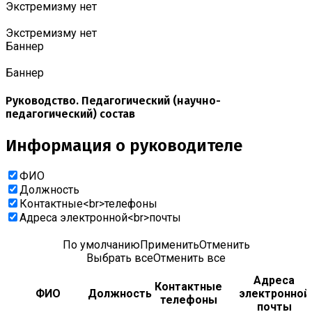
Экстремизму нет
Экстремизму нет
Баннер
Баннер
Руководство. Педагогический (научно-
педагогический) состав
Информация о руководителе
ФИО
Должность
Контактные<br>телефоны
Адреса электронной<br>почты
По умолчанию
Применить
Отменить
Выбрать все
Отменить все
Адреса
Контактные
ФИО
Должность
электронной
телефоны
почты