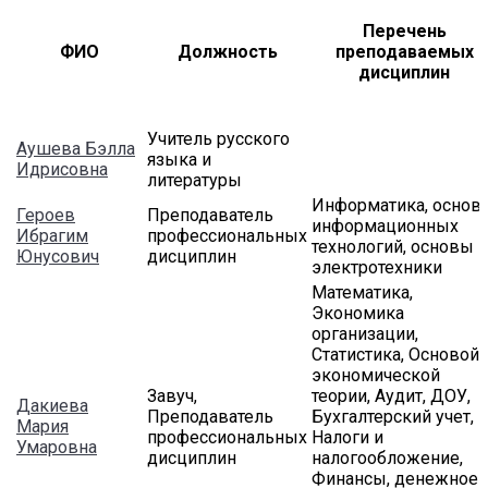
Перечень
ФИО
Должность
преподаваемых
дисциплин
Учитель русского
Аушева Бэлла
языка и
Идрисовна
литературы
Информатика, основ
Героев
Преподаватель
информационных
Ибрагим
профессиональных
технологий, основы
Юнусович
дисциплин
электротехники
Математика,
Экономика
организации,
Статистика, Основой
экономической
Завуч,
теории, Аудит, ДОУ,
Дакиева
Преподаватель
Бухгалтерский учет,
Мария
профессиональных
Налоги и
Умаровна
дисциплин
налогообложение,
Финансы, денежное