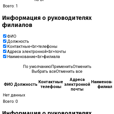
Всего:
1
Информация о руководителях
филиалов
ФИО
Должность
Контактные<br>телефоны
Адреса электронной<br>почты
Наименование<br>филиала
По умолчанию
Применить
Отменить
Выбрать все
Отменить все
Адреса
Контактные
Наименова
ФИО
Должность
электронной
телефоны
филиал
почты
Нет данных
Всего:
0
Информация о руководителях