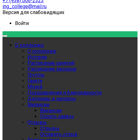
+7 (938) 006-2323
ing_college@mail.ru
Версия для слабовидящих
Войти
О колледже
О колледже
История
Расписание занятий
Расписание звонков
Группы
Газета
Музей
Поздравления и благодарности
Дипломы и награды
Вакансии
Вакансии
Подать заявку
Отзывы
Отзывы
Оставить отзыв