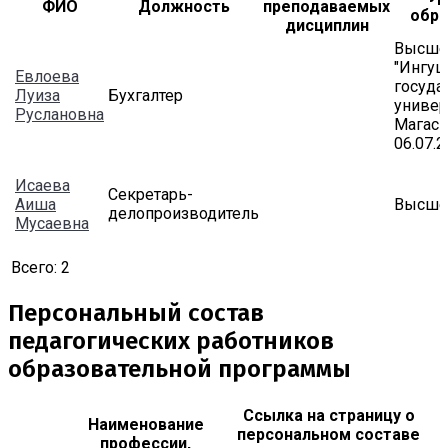
ФИО
Должность
преподаваемых
обра
дисциплин
Высше
"Ингуш
Евлоева
госуда
Луиза
Бухгалтер
универс
Руслановна
Магас 
06.07.2
Исаева
Секретарь-
Аиша
Высше
делопроизводитель
Мусаевна
Всего:
2
Персональный состав
педагогических работников
образовательной программы
Ссылка на страницу о
Наименование
персональном составе
профессии,