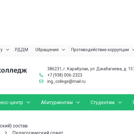
ту
РДДМ
Обращения
Противодействие коррупции
колледж
386231, г. Карабулак, ул. Джабагиева, д. 15
+7 (938) 006-2323
ing_college@mail.ru
есс-центр
Абитуриентам
Студентам
ский) состав
и
Педагогический совет