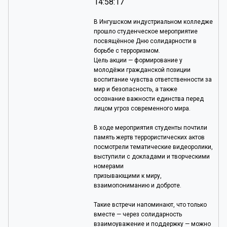
14:58:17
В Ингушском индустриальном колледже
прошло студенческое мероприятие
посвящённое Дню солидарности в
борьбе с терроризмом.
Цель акции — формирование у
молодёжи гражданской позиции
воспитание чувства ответственности за
мир и безопасность, а также
осознание важности единства перед
лицом угроз современного мира.
В ходе мероприятия студенты почтили
память жертв террористических актов
посмотрели тематические видеоролики,
выступили с докладами и творческими
номерами
призывающими к миру,
взаимопониманию и доброте.
Такие встречи напоминают, что только
вместе — через солидарность
взаимоуважение и поддержку — можно