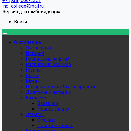
+7 (938) 006-2323
ing_college@mail.ru
Версия для слабовидящих
Войти
О колледже
О колледже
История
Расписание занятий
Расписание звонков
Группы
Газета
Музей
Поздравления и благодарности
Дипломы и награды
Вакансии
Вакансии
Подать заявку
Отзывы
Отзывы
Оставить отзыв