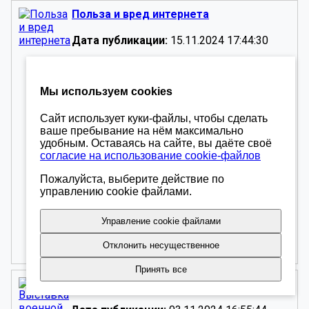
Польза и вред интернета
Дата публикации:
15.11.2024 17:44:30
В нашем колледже состоялся
воспитательный урок на тему «Интернет
Мы используем cookies
пространство: вред и польза».
Студенты узнали о возможностях
интернета, таких как доступ к
Сайт использует куки-файлы, чтобы сделать
ваше пребывание на нём максимально
информации и общение, а также о рисках,
удобным. Оставаясь на сайте, вы даёте своё
включая кибербуллинг. Преподаватель
согласие на использование cookie-файлов
вовлек всех в активное обсуждение,
подчеркивая важность критического
Пожалуйста, выберите действие по
мышления при использовании онлайн-
управлению cookie файлами.
ресурсов.
В завершение занятия мы обсудили, как
Управление cookie файлами
использовать интернет с пользой,
минимизируя риски.
Отклонить несущественное
Принять все
Выставка военной техники