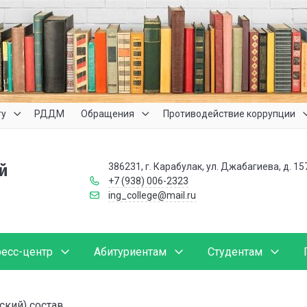
ту
РДДМ
Обращения
Противодействие коррупции
386231, г. Карабулак, ул. Джабагиева, д. 15
й
+7 (938) 006-2323
ing_college@mail.ru
есс-центр
Абитуриентам
Студентам
ский) состав